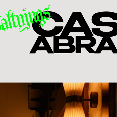
altyjugs
CAS
ABR